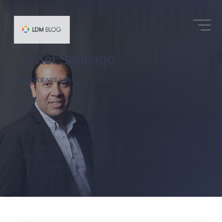
PÁGINA DE AUTOR
Israel
Santiago
Israel Santiago
PRESIDENTE LDM
Israel es presidente de LDM y es reconocido como
Business Hacker por su experiencia profesional como
comercializador, gerente de negocios y
emprendimiento. Tras una exitosa carrera de más de
una década en Procter & Gamble como responsable
de proyectos locales y regionales, dentro de los cuales
se encuentra el lanzamiento de la plataforma digital de
Gillette Latinoamérica.