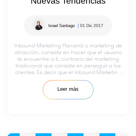
Nuevas Tendencias
01 Dic 2017
Israel Santiago
Inbound Marketing Panamá o marketing de
atracción, consiste en hacer que el usuario
te encuentre a ti, contrario del marketing
tradicional que consiste en perseguir a los
clientes. Es decir que el Inbound Marketing
no se enfoca directamente en la venta si no
en informar al consumidor. La efectividad de
Leer más
ésta “técnica” es la construcción de …