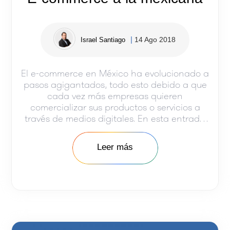
14 Ago 2018
Israel Santiago
El e-commerce en México ha evolucionado a
pasos agigantados, todo esto debido a que
cada vez más empresas quieren
comercializar sus productos o servicios a
través de medios digitales. En esta entrada
te contamos un poco de cómo ha sido esta
evaluación y qué aspectos del e-commerce
Leer más
en México debes tomar en cuenta para que
…